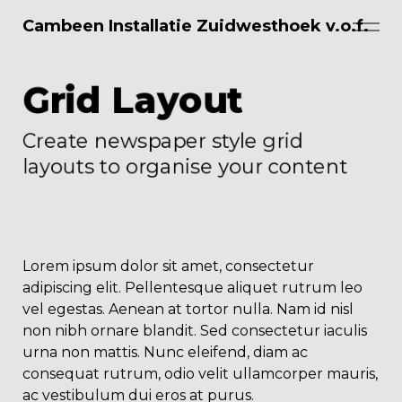
Skip to main content
Cambeen Installatie Zuidwesthoek v.o.f.
Over Ons
Grid Layout
Diensten
Create newspaper style grid
layouts to organise your content
Projecten
Tarieven/Contracten
Lorem ipsum dolor sit amet, consectetur
Vacatures
adipiscing elit. Pellentesque aliquet rutrum leo
vel egestas. Aenean at tortor nulla. Nam id nisl
non nibh ornare blandit. Sed consectetur iaculis
Contact
urna non mattis. Nunc eleifend, diam ac
consequat rutrum, odio velit ullamcorper mauris,
ac vestibulum dui eros at purus.