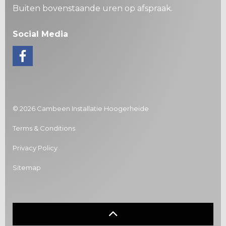
Buiten bovenstaande uren op afspraak.
Social Media
© 2026 Cambeen Installatie Hoogerheide
Terms & Conditions
Privacy Policy
Sitemap